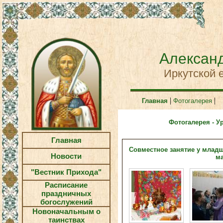
Александ
Иркутской 
|
|
Главная
Фотогалерея
Фотогалерея - У
Главная
Совместное занятие у младш
Новости
ма
"Вестник Прихода"
Расписание
праздничных
богослужений
Новоначальным о
таинствах