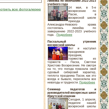
Линейка по окончанию 2022-2023
учебного года
14 мая, в 5-е
отреть всю фотогалерею
воскресение по
Пасхе, в
воскресной школе
прихода
Александра-Невского храма
состоялась линейка по
завершению 2022-2023 учебного
года. .
Подробнее
Пасхальный утренник
воскресной школы
Вот и наступил
праздников
праздник,
торжество из
торжеств – Пасха, Светлое
Христово Воскресение. Не смотря
на то, что погода показала свой
суровый сибирский характер,
теплота праздника Пасхи, как это
всегда и бывало, пересилила все
невзгоды и трудности.
Подробнее
Семинар педагогов и
руководителей воскресных школ
Иркутской епархии
Сегодня, 1 апреля,
педагоги нашей
воскресной школы