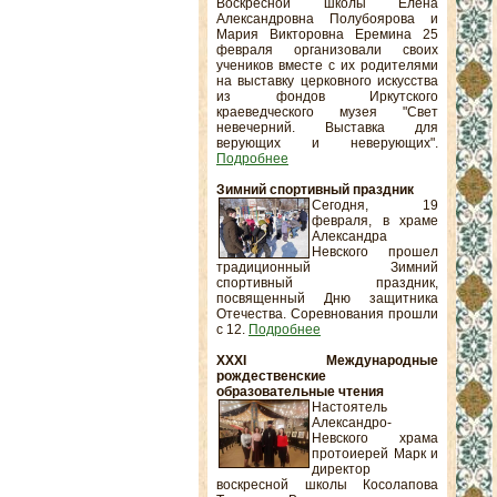
Воскресной школы Елена
Александровна Полубоярова и
Мария Викторовна Еремина 25
февраля организовали своих
учеников вместе с их родителями
на выставку церковного искусства
из фондов Иркутского
краеведческого музея "Свет
невечерний. Выставка для
верующих и неверующих".
Подробнее
Зимний спортивный праздник
Сегодня, 19
февраля, в храме
Александра
Невского прошел
традиционный Зимний
спортивный праздник,
посвященный Дню защитника
Отечества. Соревнования прошли
с 12.
Подробнее
XXXI Международные
рождественские
образовательные чтения
Настоятель
Александро-
Невского храма
протоиерей Марк и
директор
воскресной школы Косолапова