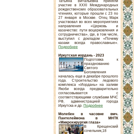
Татьяна Витальевна приняли
участие в XXXI Международных
рождественских образовательных
чтениях, которые прошли с 23 по
27 января в Москве. Отец Марк
участвовал во всех мероприятиях
направления «Церковь и
казачество: пути воцерковления и
сотрудничества», где, в том числе,
выступил с докладом «Почему
казаки всегда православные».
Подробнее
Иркутская иордань - 2023
Подготовка к
празднованию
Святого
Богоявления
началась еще в декабре прошлого
года. Строительство ледового
комплекса «Иордань» на заливе
Якоби всегда предварительно
согласовывается с
соответствующими службами МЧС
РФ, администрацией города
Иркутска и др.
Подробнее
Молебен в часовне вмч.
Пантелеймона в МНТК
«Микрохирургия глаза»
В Крещенский
сочельник,18