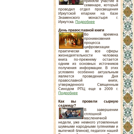
приняли участие в
семинаре, который
проводил отдел просвещения
Иркутской епархии на базе
Знаменского монастыря г.
Иркутска.
Подробнее
День православной книги
Во времена
проникновения
процесса
цифровизации
практически во все сферы
жизнедеятельности человека
книга по-прежнему остается
одним из основных источников
получения информации. В этих
условиях особенно актуальным
является проведение Дня
православной книги,
утвержденного Священным
Синодом РПЦ еще в 2009 г.
Подробнее
Как вы провели сырную
седмицу?
В завершении
сплошной
масленичной
недели, уже немного утомленные
шумными народными гуляниями и
выпечкой блинов), педагоги нашей