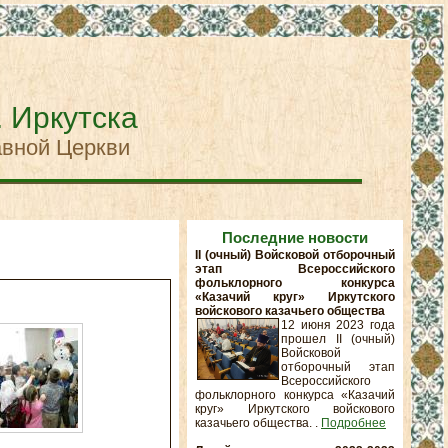
. Иркутска
авной Церкви
Последние новости
II (очный) Войсковой отборочный
этап Всероссийского
фольклорного конкурса
«Казачий круг» Иркутского
.
войскового казачьего общества
12 июня 2023 года
прошел II (очный)
Войсковой
отборочный этап
Всероссийского
фольклорного конкурса «Казачий
круг» Иркутского войскового
казачьего общества. .
Подробнее