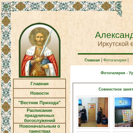
Александ
Иркутской 
|
|
Главная
Фотогалерея
Фотогалерея - У
Главная
Совместное заня
Новости
"Вестник Прихода"
Расписание
праздничных
богослужений
Новоначальным о
таинствах